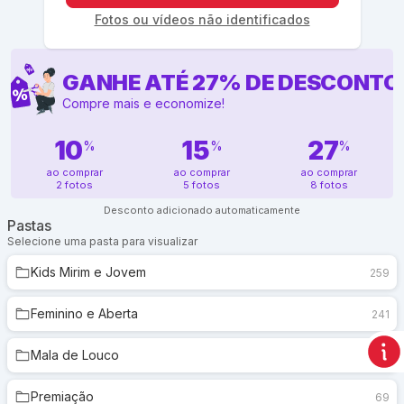
Fotos ou vídeos não identificados
GANHE ATÉ
27
%
DE DESCONTO
Compre mais e economize!
10
15
27
%
%
%
ao comprar
ao comprar
ao comprar
2 fotos
5 fotos
8 fotos
Desconto adicionado automaticamente
Pastas
Selecione uma pasta para visualizar
Kids Mirim e Jovem
259
Feminino e Aberta
241
Mala de Louco
330
Premiação
69