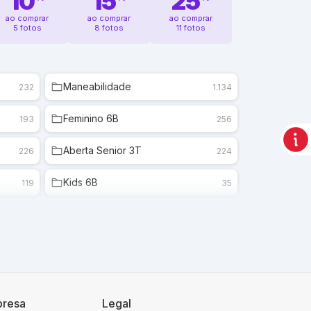
10
15
25
ao comprar
ao comprar
ao comprar
5 fotos
8 fotos
11 fotos
Maneabilidade
232
1.134
Feminino 6B
193
256
Aberta Senior 3T
226
224
Kids 6B
119
35
Master 6B
154
141
Jovem C 3T
124
110
resa
Legal