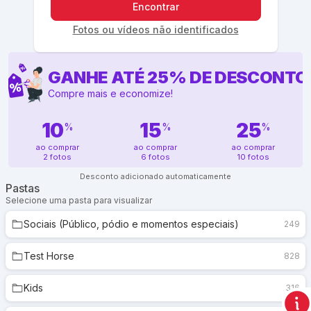
Encontrar
Fotos ou vídeos não identificados
GANHE ATÉ
25
%
DE DESCONTO
Compre mais e economize!
10
15
25
%
%
%
ao comprar
ao comprar
ao comprar
2 fotos
6 fotos
10 fotos
Desconto adicionado automaticamente
Pastas
Selecione uma pasta para visualizar
Sociais (Público, pódio e momentos especiais)
249
Test Horse
828
Kids
316