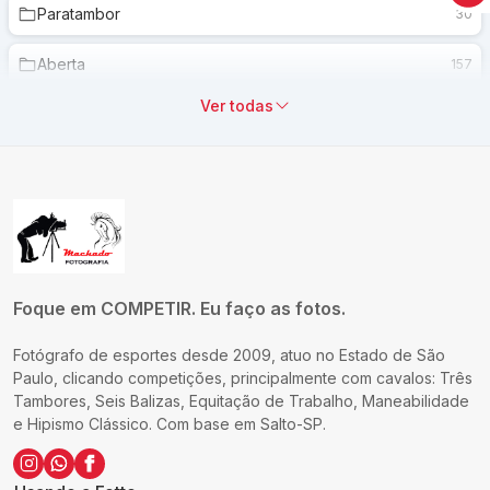
Paratambor
30
Aberta
157
Ver todas
Jovem A
204
Jovem B
178
Jovem C
119
Amador
170
Foque em COMPETIR. Eu faço as fotos.
Tira Teima
278
Fotógrafo de esportes desde 2009, atuo no Estado de São
Cavaleiro Iniciante
412
Paulo, clicando competições, principalmente com cavalos: Três
Tambores, Seis Balizas, Equitação de Trabalho, Maneabilidade
Potro
140
e Hipismo Clássico. Com base em Salto-SP.
Feminina
156