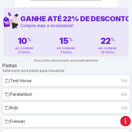
GANHE ATÉ
22
%
DE DESCONTO
Compre mais e economize!
10
15
22
%
%
%
ao comprar
ao comprar
ao comprar
2 fotos
7 fotos
12 fotos
Desconto adicionado automaticamente
Pastas
Selecione uma pasta para visualizar
Test Horse
754
Paratambor
260
Kids
228
Friesian
9