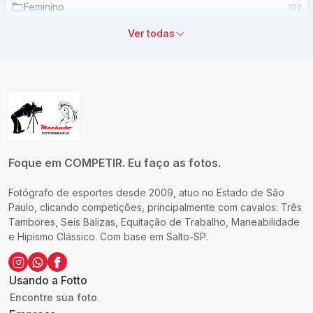
Feminino
192
Ver todas
Jovem A
188
Jovem B
185
Aberta
102
Amador
155
Foque em COMPETIR. Eu faço as fotos.
Potro
17
Fotógrafo de esportes desde 2009, atuo no Estado de São
Cavaleiro Iniciante
196
Paulo, clicando competições, principalmente com cavalos: Três
Tambores, Seis Balizas, Equitação de Trabalho, Maneabilidade
Jovem C
122
e Hipismo Clássico. Com base em Salto-SP.
Tira Teima
0
Usando a Fotto
Encontre sua foto