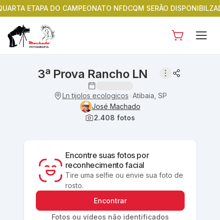
RTA ETAPA DO CAMPEONATO NFDCQM SERÃO DISPONIBILZADAS D
3ª Prova Rancho LN
Ln tijolos ecologicos
Atibaia, SP
•
José Machado
2.408
fotos
Encontre suas fotos por
reconhecimento facial
Tire uma selfie ou envie sua foto de
rosto.
Encontrar
Fotos ou vídeos não identificados